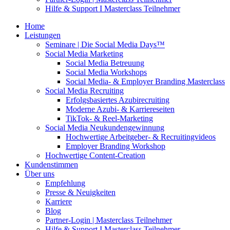
Hilfe & Support I Masterclass Teilnehmer
Home
Leistungen
Seminare | Die Social Media Days™
Social Media Marketing
Social Media Betreuung
Social Media Workshops
Social Media- & Employer Branding Masterclass
Social Media Recruiting
Erfolgsbasiertes Azubirecruiting
Moderne Azubi- & Karriereseiten
TikTok- & Reel-Marketing
Social Media Neukundengewinnung
Hochwertige Arbeitgeber- & Recruitingvideos
Employer Branding Workshop
Hochwertige Content-Creation
Kundenstimmen
Über uns
Empfehlung
Presse & Neuigkeiten
Karriere
Blog
Partner-Login | Masterclass Teilnehmer
Hilfe & Support I Masterclass Teilnehmer