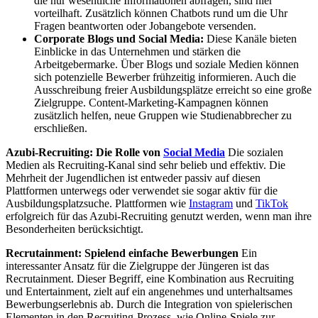
die nur wesentliche Informationen abfragen, sind hier
vorteilhaft. Zusätzlich können Chatbots rund um die Uhr
Fragen beantworten oder Jobangebote versenden.
Corporate Blogs und Social Media:
Diese Kanäle bieten
Einblicke in das Unternehmen und stärken die
Arbeitgebermarke. Über Blogs und soziale Medien können
sich potenzielle Bewerber frühzeitig informieren. Auch die
Ausschreibung freier Ausbildungsplätze erreicht so eine große
Zielgruppe. Content-Marketing-Kampagnen können
zusätzlich helfen, neue Gruppen wie Studienabbrecher zu
erschließen.
Azubi-Recruiting: Die Rolle von
Social Media
Die sozialen
Medien als Recruiting-Kanal sind sehr belieb und effektiv. Die
Mehrheit der Jugendlichen ist entweder passiv auf diesen
Plattformen unterwegs oder verwendet sie sogar aktiv für die
Ausbildungsplatzsuche. Plattformen wie
Instagram
und
TikTok
erfolgreich für das Azubi-Recruiting genutzt werden, wenn man ihre
Besonderheiten berücksichtigt.
Recrutainment: Spielend einfache Bewerbungen
Ein
interessanter Ansatz für die Zielgruppe der Jüngeren ist das
Recrutainment. Dieser Begriff, eine Kombination aus Recruiting
und Entertainment, zielt auf ein angenehmes und unterhaltsames
Bewerbungserlebnis ab. Durch die Integration von spielerischen
Elementen in den Recruiting-Prozess, wie Online-Spiele zur