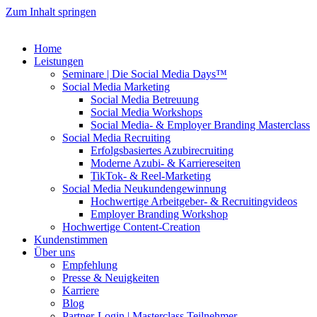
Zum Inhalt springen
Home
Leistungen
Seminare | Die Social Media Days™
Social Media Marketing
Social Media Betreuung
Social Media Workshops
Social Media- & Employer Branding Masterclass
Social Media Recruiting
Erfolgsbasiertes Azubirecruiting
Moderne Azubi- & Karriereseiten
TikTok- & Reel-Marketing
Social Media Neukundengewinnung
Hochwertige Arbeitgeber- & Recruitingvideos
Employer Branding Workshop
Hochwertige Content-Creation
Kundenstimmen
Über uns
Empfehlung
Presse & Neuigkeiten
Karriere
Blog
Partner-Login | Masterclass Teilnehmer